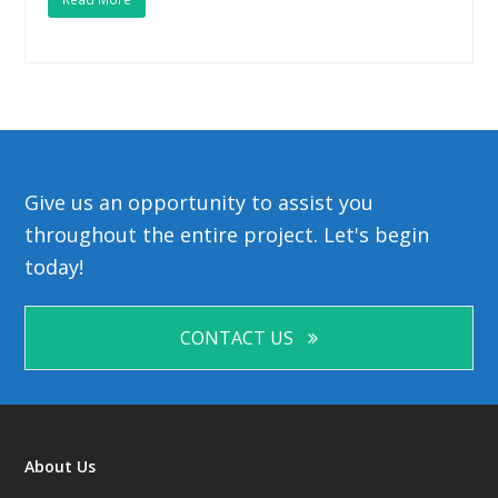
Give us an opportunity to assist you
throughout the entire project. Let's begin
today!
CONTACT US
About Us