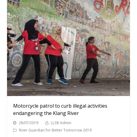
Motorcycle patrol to curb illegal activities
endangering the Klang River
28/07/2019
LLSB Admin
River Guardian for Better Tomorrow 2019