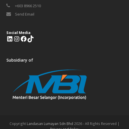
+603 8966 2510
Send Email
Social Media
L
I
F
T
i
n
a
i
n
s
c
k
k
t
e
T
Subsidiary of
e
a
b
o
d
g
o
k
I
r
o
n
a
k
m
Copyright
Landasan Lumayan Sdn Bhd
2026 - All Rights Reserved |