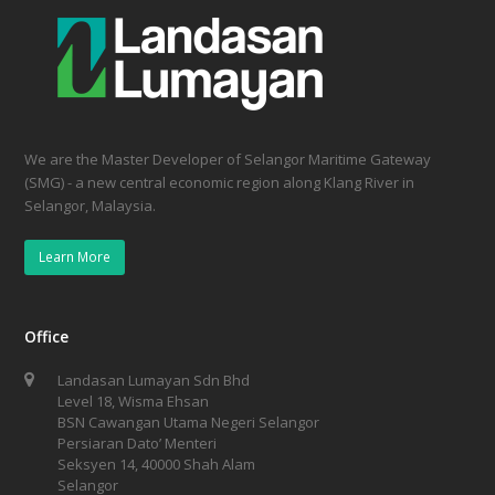
We are the Master Developer of Selangor Maritime Gateway
(SMG) - a new central economic region along Klang River in
Selangor, Malaysia.
Learn More
Office
Landasan Lumayan Sdn Bhd
Level 18, Wisma Ehsan
BSN Cawangan Utama Negeri Selangor
Persiaran Dato’ Menteri
Seksyen 14, 40000 Shah Alam
Selangor