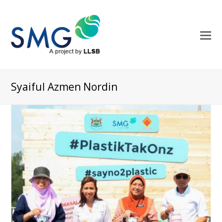
O
M
M
Syaiful Azmen Nordin