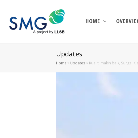
HOME
OVERVI
Updates
Home
»
Updates
»
Kualiti makin baik, Sungai K