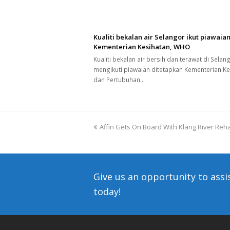
Kualiti bekalan air Selangor ikut piawaia
Kementerian Kesihatan, WHO
Kualiti bekalan air bersih dan terawat di Selan
mengikuti piawaian ditetapkan Kementerian Ke
dan Pertubuhan…
previous
Affin Gets On Board With Klang River Rehab
post:
Give us an opportunity to assi
today!