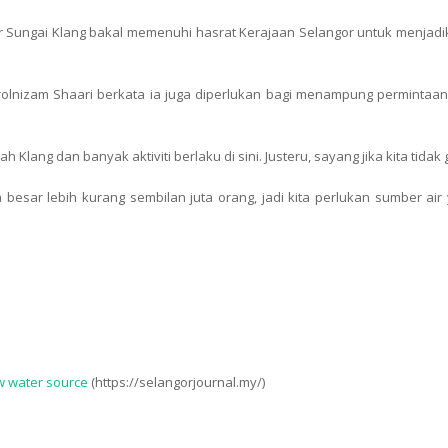
ir Sungai Klang bakal memenuhi hasrat Kerajaan Selangor untuk menja
olnizam Shaari berkata ia juga diperlukan bagi menampung permintaa
 Klang dan banyak aktiviti berlaku di sini. Justeru, sayang jika kita tida
a besar lebih kurang sembilan juta orang, jadi kita perlukan sumber a
w water source
(https://selangorjournal.my/)