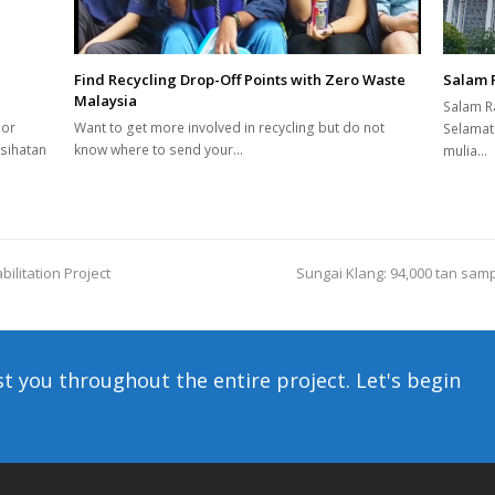
n
Find Recycling Drop-Off Points with Zero Waste
Salam 
Malaysia
Salam R
gor
Want to get more involved in recycling but do not
Selamat
sihatan
know where to send your…
mulia…
ilitation Project
Sungai Klang: 94,000 tan sampa
next
post:
st you throughout the entire project. Let's begin